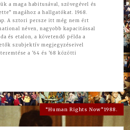
ük a maga habitusával, szövegével és
ette” magához a hallgatókat. 1968.
ap. A sztori persze itt még nem ért
rnational néven, nagyobb kapacitással
nda és etalon, a követendő példa a
zetők szubjektív megjegyzéseivel
teremtése a ’64 és ’68 közötti
“Human Rights Now”1988.