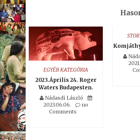
Hason
STOR
Komjáthy
Náda
2021.
EGYÉB KATEGÓRIA
Co
2023.Április 24. Roger
Waters Budapesten.
Nádasdi László
2023.06.06.
no
Comments