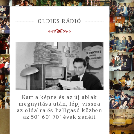
OLDIES RÁDIÓ
Katt a képre és az új ablak
megnyitása után, lépj vissza
az oldalra és hallgasd közben
az 50'-60'-70' évek zenéit