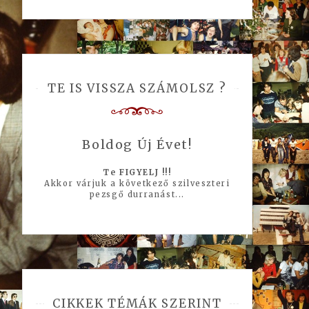
TE IS VISSZA SZÁMOLSZ ?
Boldog Új Évet!
Te FIGYELJ !!!
Akkor várjuk a következő szilveszteri
pezsgő durranást...
CIKKEK TÉMÁK SZERINT