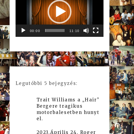
00:00
11:10
Legutóbbi 5 bejegyzés:
Trait Williams a „Hair”
Bergere tragikus
motorbalesetben hunyt
el.
2023.Április 24. Roger