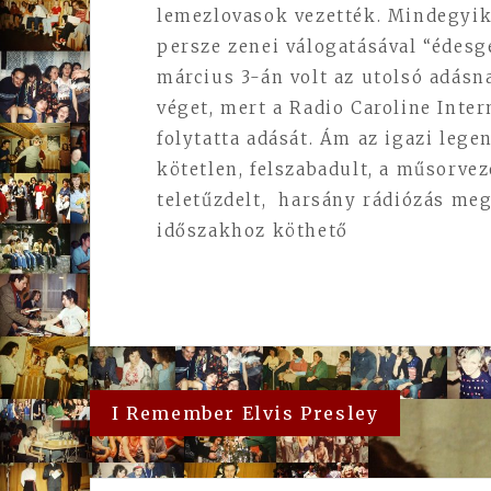
lemezlovasok vezették. Mindegyik
persze zenei válogatásával “édesg
március 3-án volt az utolsó adásn
véget, mert a Radio Caroline Inte
folytatta adását. Ám az igazi lege
kötetlen, felszabadult, a műsorve
teletűzdelt, harsány rádiózás meg
időszakhoz köthető
Bejegyzés
I Remember Elvis Presley
navigáció