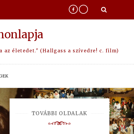
honlapja
az életedet." (Hallgass a szívedre! c. film)
GEK
TOVÁBBI OLDALAK