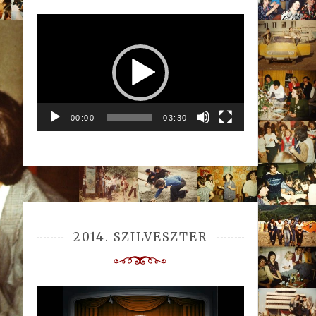
Videólejátszó
00:00
03:30
2014. SZILVESZTER
Videólejátszó