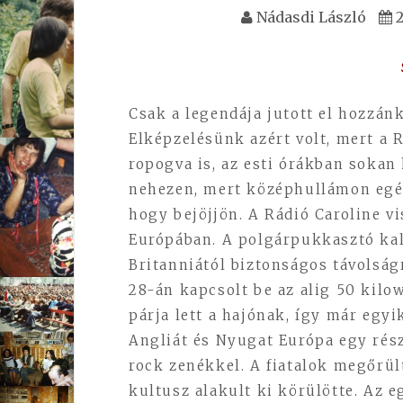
Nádasdi László
2
Csak a legendája jutott el hozzán
Elképzelésünk azért volt, mert a
ropogva is, az esti órákban sokan
nehezen, mert középhullámon egés
hogy bejöjjön. A Rádió Caroline v
Európában. A polgárpukkasztó kal
Britanniától biztonságos távolság
28-án kapcsolt be az alig 50 kil
párja lett a hajónak, így már egy
Angliát és Nyugat Európa egy rés
rock zenékkel. A fiatalok megőrül
kultusz alakult ki körülötte. Az