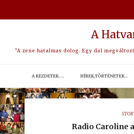
Skip
to
content
A Hatva
"A zene hatalmas dolog. Egy dal megváltozta
A KEZDETEK…..
HÍREK,TÖRTÉNETEK…
STOR
Radio Caroline 