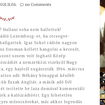
021.11.04.
no Comments
k! Hallani soha nem hallottuk!
 Rádió Luxemburg-ot, ha recsegve-
 hallgattuk. Igaz Sokol rádión nagyon
z finoman kellett hangolni a keresőt,
iszont sosem volt fogható Közép
ózrádiót a nemzetközi vizekről Nagy
ra, egy hajóról sugározták. 1964. március
owattos adó. Néhány hónappal később
ikük Észak Angliát, a másik adó Dél
zét terítette be laza dumával kommentált
tek a kalózrádióért. Egy hihetetlen
 egyes műsorsávokat, már akkor legendás