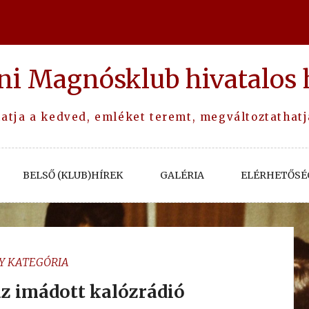
ni Magnósklub hivatalos 
tja a kedved, emléket teremt, megváltoztathatja 
BELSŐ (KLUB)HÍREK
GALÉRIA
ELÉRHETŐSÉ
Y KATEGÓRIA
az imádott kalózrádió