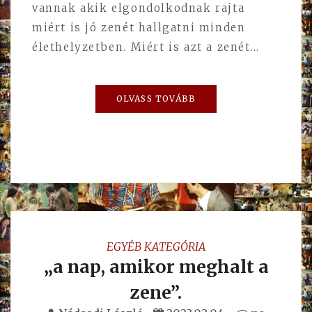
vannak akik elgondolkodnak rajta
miért is jó zenét hallgatni minden
élethelyzetben. Miért is azt a zenét…
OLVASS TOVÁBB
EGYÉB KATEGÓRIA
„a nap, amikor meghalt a
zene”.