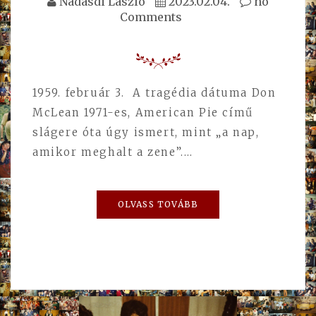
Nádasdi László
2023.02.04.
no
Comments
1959. február 3. A tragédia dátuma Don
McLean 1971-es, American Pie című
slágere óta úgy ismert, mint „a nap,
amikor meghalt a zene”.…
OLVASS TOVÁBB