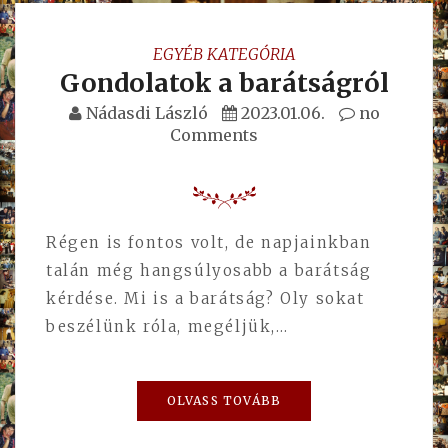
EGYÉB KATEGÓRIA
Gondolatok a barátságról
Nádasdi László
2023.01.06.
no
Comments
Régen is fontos volt, de napjainkban
talán még hangsúlyosabb a barátság
kérdése. Mi is a barátság? Oly sokat
beszélünk róla, megéljük,…
OLVASS TOVÁBB