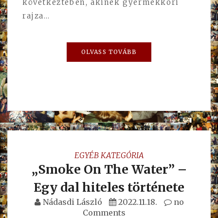
következtében, akinek gyermekkori
rajza…
OLVASS TOVÁBB
EGYÉB KATEGÓRIA
„Smoke On The Water” –
Egy dal hiteles története
Nádasdi László
2022.11.18.
no
Comments