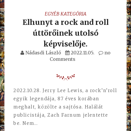
EGYÉB KATEGÓRIA
Elhunyt a rock and roll
úttörőinek utolsó
képviselője.
Nádasdi László
2022.11.05.
no
Comments
2022.10.28. Jerry Lee Lewis, a rock’n’roll
egyik legendája, 87 éves korában
meghalt, közölte a sajtósa. Halálát
publicistája, Zach Farnum jelentette
be. Nem…