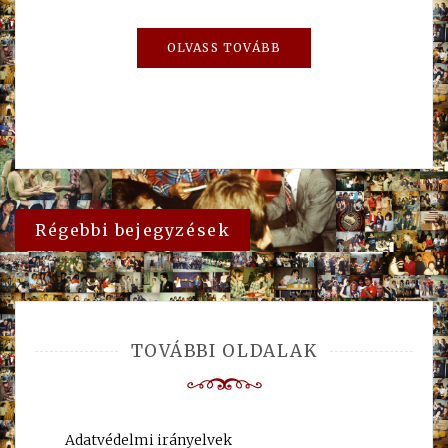
OLVASS TOVÁBB
Bejegyzés
Régebbi bejegyzések
navigáció
TOVÁBBI OLDALAK
Adatvédelmi irányelvek