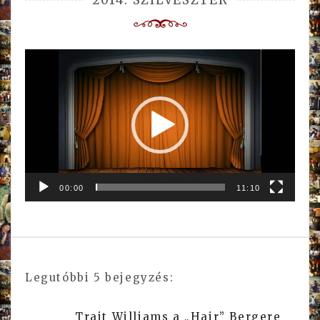
Videólejátszó
00:00
11:10
Legutóbbi 5 bejegyzés:
Trait Williams a „Hair” Bergere