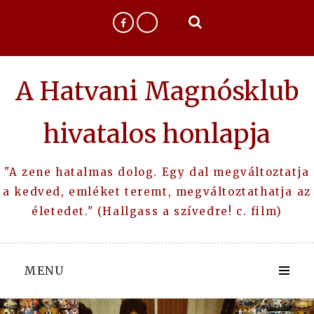
Skip
to
content
A Hatvani Magnósklub
hivatalos honlapja
"A zene hatalmas dolog. Egy dal megváltoztatja
a kedved, emléket teremt, megváltoztathatja az
életedet." (Hallgass a szívedre! c. film)
MENU