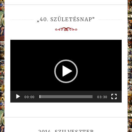
„40. SZÜLETÉSNAP”
Videólejátszó
00:00
03:30
2014. SZILVESZTER