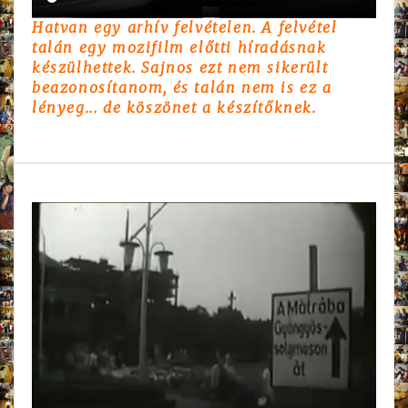
Hatvan egy arhív felvételen. A felvétel
talán egy mozifilm előtti híradásnak
készülhettek. Sajnos ezt nem sikerült
beazonosítanom, és talán nem is ez a
lényeg... de köszönet a készítőknek.