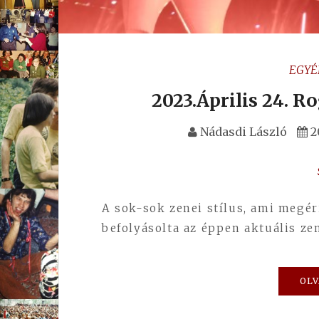
EGYÉ
2023.Április 24. R
Nádasdi László
2
A sok-sok zenei stílus, ami megéri
befolyásolta az éppen aktuális ze
OLV