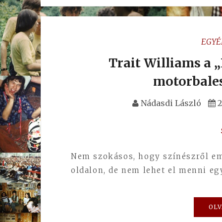
EGYÉ
Trait Williams a 
motorbales
Nádasdi László
2
Nem szokásos, hogy színészről em
oldalon, de nem lehet el menni eg
OLV