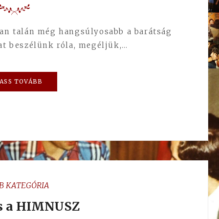
kban talán még hangsúlyosabb a barátság
kat beszélünk róla, megéljük,…
ASS TOVÁBB
B KATEGÓRIA
es a HIMNUSZ