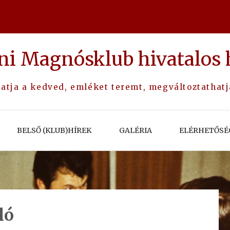
ni Magnósklub hivatalos 
tja a kedved, emléket teremt, megváltoztathatja 
BELSŐ (KLUB)HÍREK
GALÉRIA
ELÉRHETŐSÉ
ló