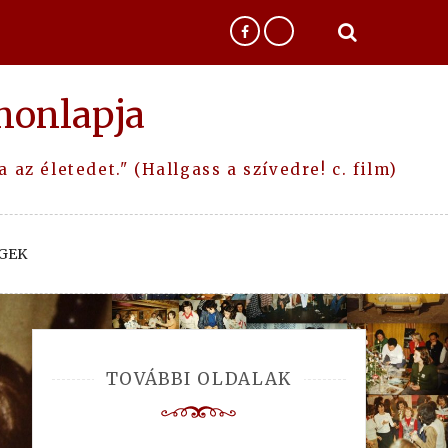
honlapja
az életedet." (Hallgass a szívedre! c. film)
GEK
TOVÁBBI OLDALAK