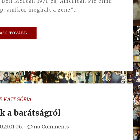
a Don McLean 1971-es, American Pie című
ap, amikor meghalt a zene”.…
ASS TOVÁBB
B KATEGÓRIA
k a barátságról
023.01.06.
no Comments