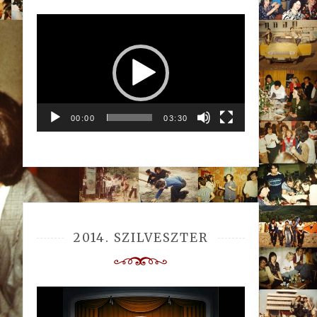
Videólejátszó
00:00
03:30
2014. SZILVESZTER
Videólejátszó