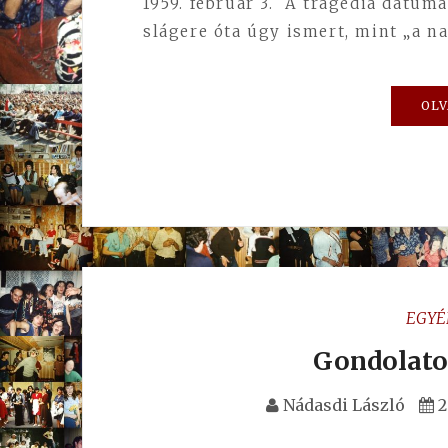
1959. február 3. A tragédia dátum
slágere óta úgy ismert, mint „a n
OLV
EGYÉ
Gondolato
Nádasdi László
2