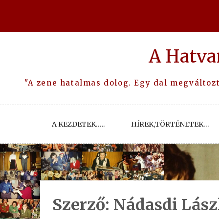
Skip
to
content
A Hatva
"A zene hatalmas dolog. Egy dal megváltozta
A KEZDETEK…..
HÍREK,TÖRTÉNETEK…
Szerző:
Nádasdi Lász