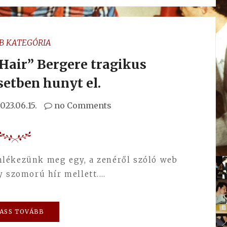
B KATEGÓRIA
„Hair” Bergere tragikus
etben hunyt el.
023.06.15.
no Comments
lékezünk meg egy, a zenéről szóló web
y szomorú hír mellett.…
ASS TOVÁBB