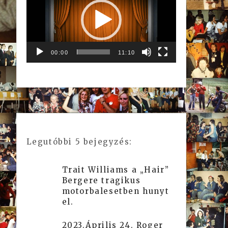
00:00
11:10
Legutóbbi 5 bejegyzés:
Trait Williams a „Hair”
Bergere tragikus
motorbalesetben hunyt
el.
2023.Április 24. Roger