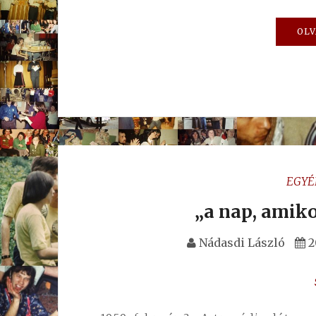
OLV
EGYÉ
„a nap, amiko
Nádasdi László
2