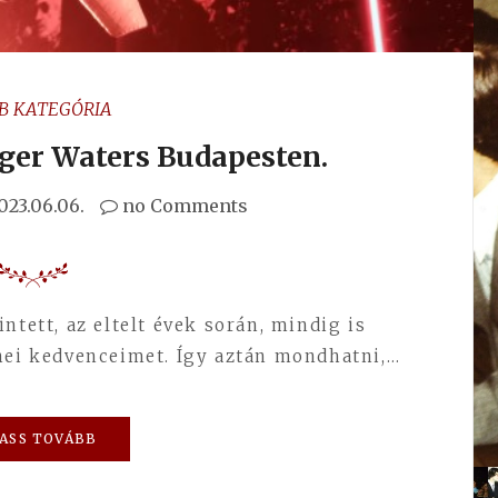
B KATEGÓRIA
oger Waters Budapesten.
023.06.06.
no Comments
ntett, az eltelt évek során, mindig is
nei kedvenceimet. Így aztán mondhatni,…
ASS TOVÁBB