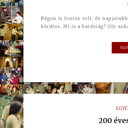
Régen is fontos volt, de napjain
kérdése. Mi is a barátság? Oly so
OLV
EGYÉ
200 év