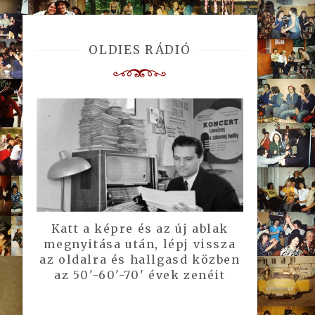
OLDIES RÁDIÓ
Katt a képre és az új ablak
megnyitása után, lépj vissza
az oldalra és hallgasd közben
az 50'-60'-70' évek zenéit