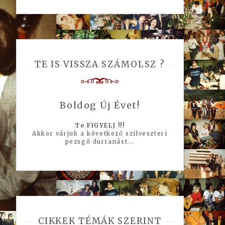
TE IS VISSZA SZÁMOLSZ ?
Boldog Új Évet!
Te FIGYELJ !!!
Akkor várjuk a következő szilveszteri
pezsgő durranást...
CIKKEK TÉMÁK SZERINT