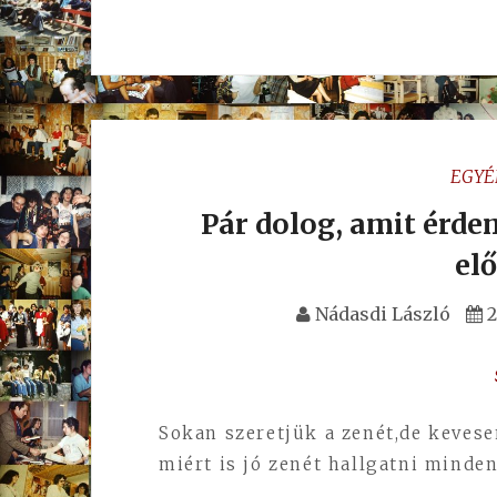
EGYÉ
Pár dolog, amit érde
elő
Nádasdi László
2
Sokan szeretjük a zenét,de keves
miért is jó zenét hallgatni minden